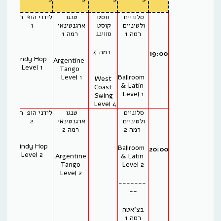
סלוניים 
 ווסט 
טנגו 
לידני הופ רמה
ולטיניים 
קוסט 
ארגנטינאי 
1
ס
רמה 1
סווינג 
 רמה 1
ר
 רמה 4
19:00
Lindy Hop
 Argentine 
Level 1
Tango 
t
Level 1 
 Ballroom 
t
West
& Latin 
g
Coast
Level 1
 1
Swing
Level 4
סלוניים 
טנגו 
לידני הופ רמה
ולטיניים 
ארגנטינאי 
2
 רמה 2
רמה 2
Lindy Hop
t
 Ballroom 
20:00
Level 2
t
Argentine
& Latin 
g
Tango
Level 2
 2
Level 2
-------
--
בצ'אטה
רמה 1