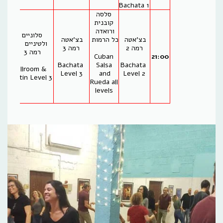
1 Bachata
סלסה
קובנית
ורואדה
סלוניים
בצ'אטה
כל הרמות
בצ'אטה
ולטיניים
רמה 2
רמה 3
רמה 3
Cuban
21:00
Bachata
Salsa
Bachata
Ballroom &
Level 3
and
Level 2
Latin Level 3
Rueda all
levels